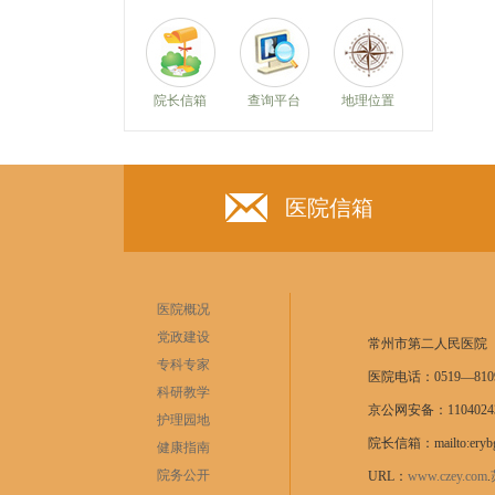
院长信箱
查询平台
地理位置
医院信箱
医院概况
党政建设
常州市第二人民医院
专科专家
医院电话：0519—8109
科研教学
京公网安备：11040243
护理园地
院长信箱：mailto:erybg
健康指南
院务公开
URL：
www.czey.com
.