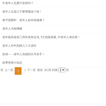
中老年人也要打疫苗吗？
老年人总是口干要警惕这个病！
春节团圆时，老年人如何保健康？
老年人为啥嗜睡
1
老年痴呆提前三四年就有征兆, 9大危险因素, 中老年人请自查！
老年人补钙别踏入三大误区
跌倒——老年人伤残的头号杀手！
秋季养肺小知识
首页
上一页
2
下一页
尾页
共2页 到第
页
1