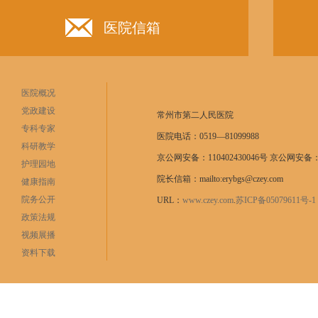
医院信箱
医院概况
党政建设
常州市第二人民医院
专科专家
医院电话：0519—81099988
科研教学
京公网安备：110402430046号 京公网安备：11
护理园地
院长信箱：mailto:erybgs@czey.com
健康指南
院务公开
URL：
www.czey.com
.
苏ICP备05079611号
政策法规
视频展播
资料下载