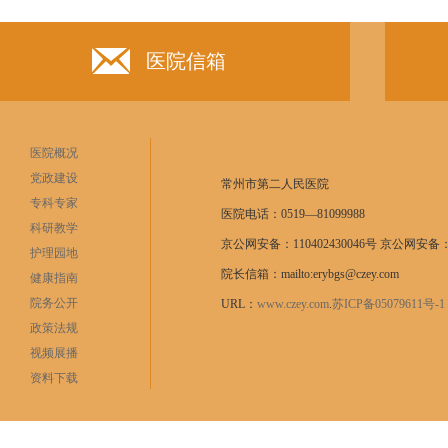
医院信箱
医院概况
党政建设
常州市第二人民医院
专科专家
医院电话：0519—81099988
科研教学
京公网安备：110402430046号 京公网安备：11
护理园地
院长信箱：mailto:erybgs@czey.com
健康指南
院务公开
URL：
www.czey.com
.
苏ICP备05079611号
政策法规
视频展播
资料下载