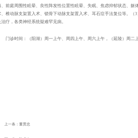
痛、前庭周围性眩晕、良性阵发性位置性眩晕、失眠、焦虑抑郁状态、躯
术、椎动脉支架置入术、锁骨下动脉支架置入术、耳石症手法复位等。
（3
及治疗，各类神经系统疑难罕见病。
门诊时间：（阳湖）
周一上午、周四上午、周六上午，（延陵）
周二
上一条：
董贯忠