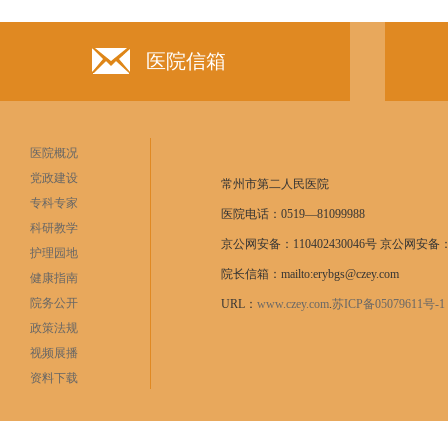
医院信箱
医院概况
党政建设
常州市第二人民医院
专科专家
医院电话：0519—81099988
科研教学
京公网安备：110402430046号 京公网安备：11
护理园地
院长信箱：mailto:erybgs@czey.com
健康指南
院务公开
URL：
www.czey.com
.
苏ICP备05079611号
政策法规
视频展播
资料下载