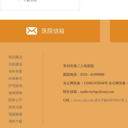
下载专区
医院信箱
医院概况
党政建设
常州市第二人民医院
专科专家
医院电话：0519—81099988
科研教学
京公网安备：110402430046号 京公网安备：11
护理园地
院长信箱：mailto:erybgs@czey.com
健康指南
院务公开
URL：
www.czey.com
.
苏ICP备05079611号
政策法规
视频展播
资料下载