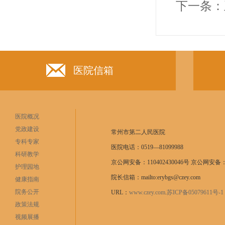
下一条：
医院信箱
医院概况
党政建设
常州市第二人民医院
专科专家
医院电话：0519—81099988
科研教学
京公网安备：110402430046号 京公网安备：11
护理园地
院长信箱：mailto:erybgs@czey.com
健康指南
院务公开
URL：
www.czey.com
.
苏ICP备05079611号
政策法规
视频展播