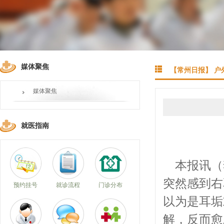
媒体聚焦
【常州日报】 
媒体聚焦
就医指南
本报讯（
突然感到右
预约挂号
就诊流程
门诊分布
以为是耳垢
解，反而愈