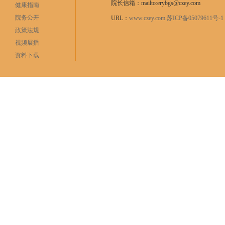
院长信箱：mailto:erybgs@czey.com
健康指南
院务公开
URL：
www.czey.com
.
苏ICP备05079611号
政策法规
视频展播
资料下载