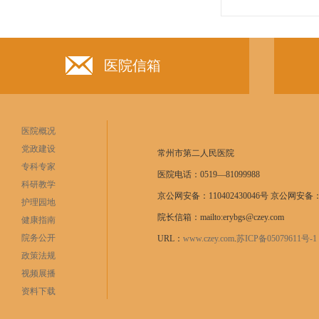
医院信箱
医院概况
党政建设
常州市第二人民医院
专科专家
医院电话：0519—81099988
科研教学
京公网安备：110402430046号 京公网安备：11
护理园地
院长信箱：mailto:erybgs@czey.com
健康指南
院务公开
URL：
www.czey.com
.
苏ICP备05079611号
政策法规
视频展播
资料下载