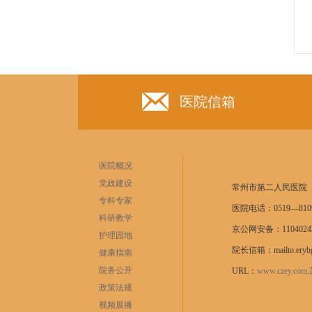
医院信箱
医院概况
党政建设
常州市第二人民医院
专科专家
医院电话：0519—8109
科研教学
京公网安备：11040243
护理园地
院长信箱：mailto:erybg
健康指南
院务公开
URL：
www.czey.com
.
政策法规
视频展播