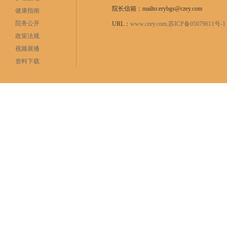
院长信箱：mailto:erybgs@czey.com
健康指南
院务公开
URL：
www.czey.com
.
苏ICP备05079611号
政策法规
视频展播
资料下载