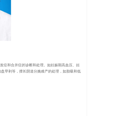
发症和合并症的诊断和处理
。
如妊娠期高血压、妊
胎盘早剥等
，擅长
阴道分娩难产的处理
，
如胎吸和低