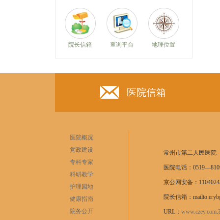
院长信箱
查询平台
地理位置
医院信箱
医院概况
党政建设
常州市第二人民医院
专科专家
医院电话：0519—8109
科研教学
京公网安备：11040243
护理园地
院长信箱：mailto:erybg
健康指南
院务公开
URL：
www.czey.com
.