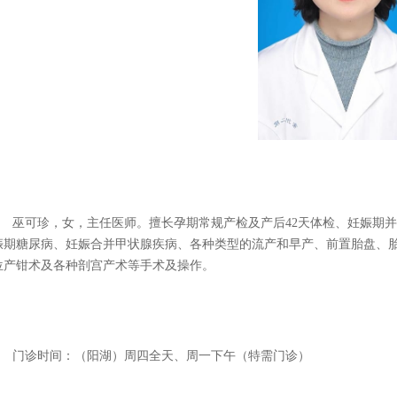
1
巫可珍，女，
主任医师
。
擅长
孕期常规产检及产后
42
天体检
、
妊娠期并
娠期糖尿病、妊娠合并甲状腺疾病、各种类型的流产和早产、前置胎盘、
位产钳术及各种剖宫产术等手术及操作
。
门诊时间：（阳湖）
周四全天、周一下午（特需门诊）